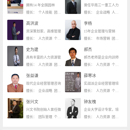
拥有14 年全国园林
曾任华南三一重工人力
擅长： 个人技能 团队管理
擅长： 企业战略 人力资源
高洪波
李杨
资深策划家、高维管理
15年企业管理与营销
擅长： 人力资源 个人技能
擅长： 市场营销 团队管理
史为建
郝杰
具有丰富的人力资源管
郝杰老师是企业内训师
擅长： 人力资源 团队管理
擅长： 人力资源 个人技能
张益谦
薛寒冰
现代企业经营管理咨询
实战派企业经营管理培
擅长： 企业战略 团队管理
擅长： 人力资源 个人技能
张兴文
钟友槐
兴文书院创始人曾任微
企业大学设计专家，培
擅长： 团队管理 个人技能
擅长： 人力资源 团队管理