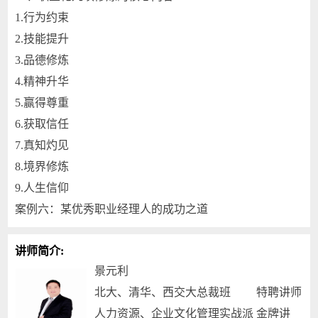
1.行为约束
2.技能提升
3.品德修炼
4.精神升华
5.赢得尊重
6.获取信任
7.真知灼见
8.境界修炼
9.人生信仰
案例六：某优秀职业经理人的成功之道
讲师简介:
景元利
北大、清华、西交大总裁班 特聘讲师
人力资源、企业文化管理实战派 金牌讲