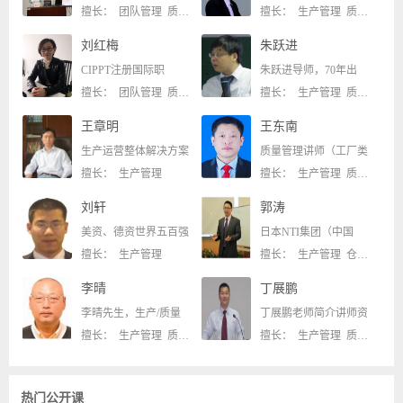
擅长： 团队管理 质量管理
擅长： 生产管理 质量管理
刘红梅
朱跃进
CIPPT注册国际职
朱跃进导师，70年出
擅长： 团队管理 质量管理
擅长： 生产管理 质量管理
王章明
王东南
生产运营整体解决方案
质量管理讲师（工厂类
擅长： 生产管理
擅长： 生产管理 质量管理
刘轩
郭涛
美资、德资世界五百强
日本NTI集团（中国
擅长： 生产管理
擅长： 生产管理 仓储物流
李晴
丁展鹏
李晴先生，生产/质量
丁展鹏老师简介讲师资
擅长： 生产管理 质量管理
擅长： 生产管理 质量管理
热门公开课