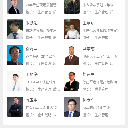
21年专注现场质量管
本人曾从事过12年以
擅长： 生产管理 质量管理
擅长： 生产管理 质量管理
朱跃进
王章明
朱跃进导师，70年出
生产运营整体解决方案
擅长： 生产管理 质量管理
擅长： 生产管理
徐海军
龚举成
克里特(中国)企业管
中南大学工学学士，清
擅长： 团队管理 质量管理
擅长： 生产管理 质量管理
王朋举
徐建军
CCAA中国认证认可
徐建军老师是高级顾问
擅长： 生产管理 质量管理
擅长： 质量管理
陈卫中
孙彦东
拥有15年大企业内销
28年石化和化工企业
擅长： 企业战略 人力资源
擅长： 生产管理