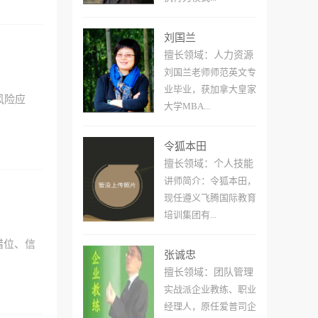
刘国兰
擅长领域：人力资源
刘国兰老师师范英文专
业毕业，获加拿大皇家
风险应
大学MBA...
令狐本田
擅长领域：个人技能
讲师简介：令狐本田，
现任遵义飞腾国际教育
培训集团有...
错位、信
张诚忠
擅长领域：团队管理
实战派企业教练、职业
经理人，原任爱普司企