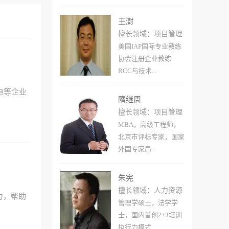
王澍
擅长领域：项目管理
美国IAP国际专业教练
协会注册企业教练
RCC与技术...
电等企业
隋继周
擅长领域：项目管理
MBA，高级工程师，
北京市评标专家，国家
外国专家局...
朱宪
擅长领域：人力资源
力，帮助
管理学硕士，法学学
士，国内首创2+3培训
执行力模式...