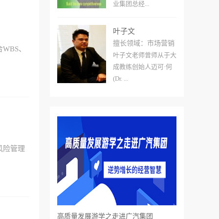
业集团总经...
叶子文
擅长领域：市场营销
WBS、
叶子文老师曾师从于大
成教练创始人迈可·何
(Dr. ...
风险管理
高质量发展游学之走进广汽集团