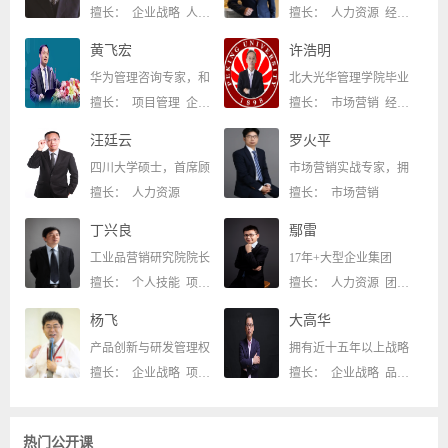
擅长： 企业战略 人力资源
擅长： 人力资源 经营管理
黄飞宏
许浩明
华为管理咨询专家，和
北大光华管理学院毕业
擅长： 项目管理 企业战略
擅长： 市场营销 经营管理
汪廷云
罗火平
四川大学硕士，首席顾
市场营销实战专家，拥
擅长： 人力资源
擅长： 市场营销
丁兴良
鄢雷
工业品营销研究院院长
17年+大型企业集团
擅长： 个人技能 项目管理
擅长： 人力资源 团队管理
杨飞
大高华
产品创新与研发管理权
拥有近十五年以上战略
擅长： 企业战略 项目管理
擅长： 企业战略 品牌管理
热门公开课