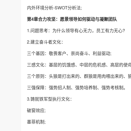
内外环境分析-SWOT分析法;
第4章合力攻坚：愿景领导如何驱动与凝聚团队
1.问题思考：为什么领导有心无力，员工有力无心?
2.建立奋斗者文化：
三个基因：敬畏客户、崇尚奋斗、利益驱动;
三感文化：基层的饥饿感、中层的危机感、高层的使命
三个原则：头狼是打出来的、群狼是用肉喂出来的、狼性
三强保障：强势招人制、强势培养制、强势考核制。
3.铸就铁军型执行文化：
破窗效应;
墨菲机制;