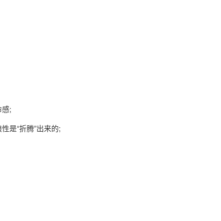
感;
是“折腾”出来的;