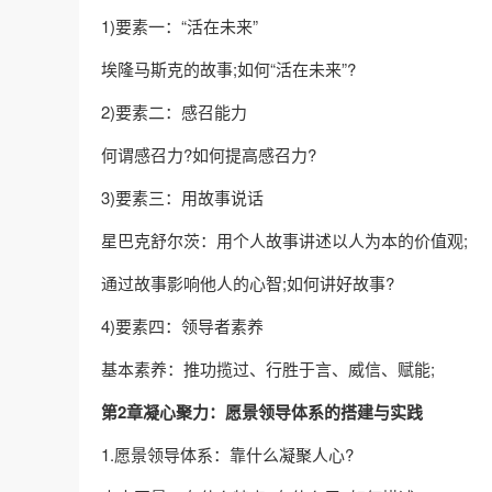
1)要素一：“活在未来”
埃隆马斯克的故事;如何“活在未来”?
2)要素二：感召能力
何谓感召力?如何提高感召力?
3)要素三：用故事说话
星巴克舒尔茨：用个人故事讲述以人为本的价值观;
通过故事影响他人的心智;如何讲好故事?
4)要素四：领导者素养
基本素养：推功揽过、行胜于言、威信、赋能;
第2章凝心聚力：愿景领导体系的搭建与实践
1.愿景领导体系：靠什么凝聚人心?