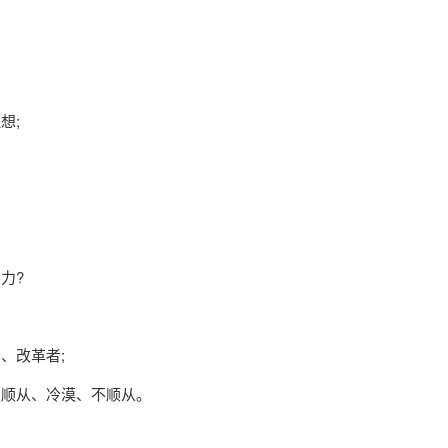
想;
力?
、改革者;
强顺从、冷漠、不顺从。