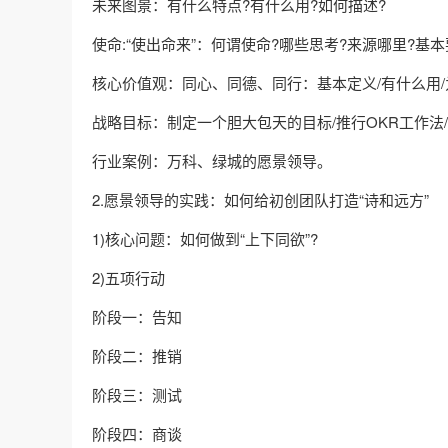
未来图景：有什么特点?有什么用?如何描述?
使命:“使出命来”：何谓使命?哪些思考?来源哪里?基
核心价值观：同心、同德、同行：基本定义/有什么用/
战略目标：制定一个胆大包天的目标/推行OKR工作法
行业案例：万科、绿城的愿景领导。
2.愿景领导的实践：如何给初创团队打造“诗和远方”
1)核心问题：如何做到“上下同欲”?
2)五项行动
阶段一：告知
阶段二：推销
阶段三：测试
阶段四：商谈