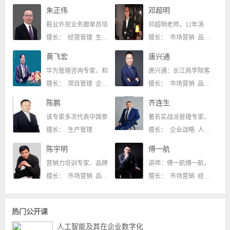
朱正伟
邓超明
鞋业外贸业务跟单员培
邓超明老师，12年消
擅长： 经营管理 生产管理
擅长： 市场营销 品牌管理
黄飞宏
唐兴通
华为管理咨询专家，和
唐兴通：长江商学院客
擅长： 项目管理 企业战略
擅长： 市场营销 品牌管理
陈鹏
齐连生
该专家多次代表中国参
著名实战派管理专家、
擅长： 生产管理
擅长： 企业战略 人力资源
陈宇明
傅一航
营销力培训专家、品牌
讲师：傅一航傅一航，
擅长： 市场营销 品牌管理
擅长： 市场营销 经营管理
热门公开课
人工智能及其在企业数字化