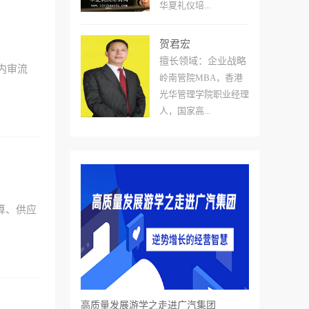
华夏礼仪培...
贺君宏
擅长领域：企业战略
内审流
岭南管院MBA，香港
光华管理学院职业经理
人，国家高...
算、供应
高质量发展游学之走进广汽集团