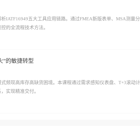
ATF16949五大工具应用链路。通过FMEA新版表单、MSA测量分
管控的全流程技术方法。
火”的敏捷转型
式频现高库存高缺货困境。本课程通过需求感知仪表盘、T+3滚动
系，实现精准交付。