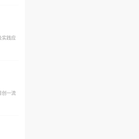
及实践应
目创一流