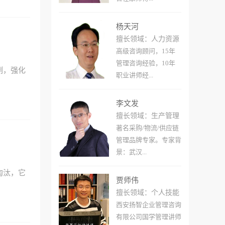
杨天河
擅长领域：人力资源
高级咨询顾问，15年
管理咨询经验，10年
例，强化
职业讲师经...
李文发
擅长领域：生产管理
著名采购/物流/供应链
管理品牌专家。专家背
景：武汉...
淘汰，它
贾师伟
擅长领域：个人技能
西安扬智企业管理咨询
有限公司国学管理讲师