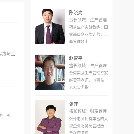
陈晓亮
擅长领域：生产管理
精益生产实战教练；国
家高级企业培训师；工
商管理硕士...
实践与工
赵智平
擅长领域：生产管理
台湾实战生产管理专家
赵智平老师，《精益
TOC实务指...
张萍
擅长领域：财税管理
捷、可
张萍老师拥有丰富的大
型企业财务高管经历，
曾在康师傅...