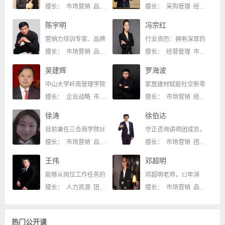
擅长： 市场营销 品牌管理
擅长： 采购管理 经营管理
陈宇明
冯宗红
营销力培训专家、品牌
行业资历：拥有深厚的
擅长： 市场营销 品牌管理
擅长： 经营管理 市场营销
吴建辉
罗海波
中山大学岭南管理学院
家居建材赋能社交新零
擅长： 企业战略 市场营销
擅长： 市场营销 经营管理
徐涛
徐伯达
目前兼任三合商学院M
守正咨询讲师团成员，
擅长： 市场营销 品牌管理
擅长： 市场营销 团队管理
王伟
邓超明
能够从岗位工作任务的
邓超明老师，12年消
擅长： 人力资源 团队管理
擅长： 市场营销 品牌管理
热门公开课