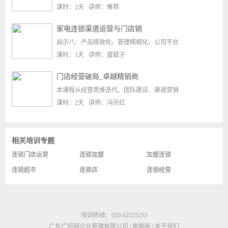
课时：2天 讲师：推荐
家电连锁渠道运营与门店销
启示八：产品极致化、管理精细化、公司平台
课时：1天 讲师：盛斌子
门店经营破局_卓越精销商
本课程从经营思维迭代、团队建设、渠道营销
课时：2天 讲师：冯宗红
相关培训专题
连锁门店运营
连锁加盟
加盟连锁
连锁超市
连锁店
连锁经营
培训热线：020-62325233
广东广培网企业管理有限公司 |
电脑版
|
关于我们