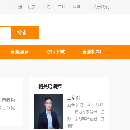
注册
北京
上海
广州
深圳
关于我们
搜索
培训服务
资料下载
培训机构
相关培训师
王京刚
决策者构
擅长领域：企业战略
续竞争优
一、权威专家背景 1.黑
海生态战略始创者：开
创性...