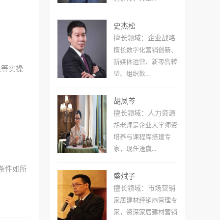
史杰松
擅长领域：企业战略
擅长数字化营销创新、
新媒体运营、新零售转
建等实操
型、组织数...
胡凤芩
擅长领域：人力资源
胡老师是企业大学师资
培养与课程库搭建专
家，现任速赢...
条件如所
盛斌子
擅长领域：市场营销
家居建材经销商管理专
家，资深家居建材营销