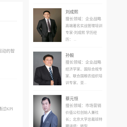
刘成熙
擅长领域：企业战略
高端著名实战管理培训
专家-刘成熙 学历经
历： ...
驱动的智
孙毅
擅长领域：企业战略
经济学家、国际合规专
家、联合国粮农组织培
训专家、亚...
蔡元恒
擅长领域：市场营销
过KPI
价值公社创始人兼社
长；北京大学总裁班特
聘讲师；转型...