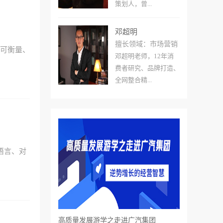
策划人，曾...
邓超明
擅长领域：市场营销
为可衡量、
邓超明老师，12年消
费者研究、品牌打造、
全网整合精...
语言、对
高质量发展游学之走进广汽集团