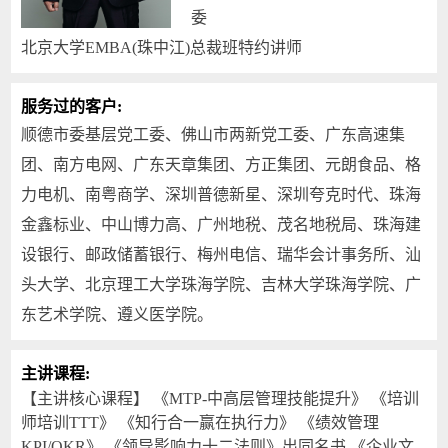
委
北京大学EMBA(珠中江)总裁班特约讲师
服务过的客户:
顺德市委基层党工委、佛山市两新党工委、广东高速集
团、南方电网、广东天章集团、方正集团、元朗食品、格
力电机、南粤商学、深圳普德新星、深圳夸克时代、珠海
金鑫标业、中山博力高、广州地税、茂名地税局、珠海建
设银行、邮政储蓄银行、梅州电信、瑞华会计事务所、汕
头大学、北京理工大学珠海学院、吉林大学珠海学院、广
东艺术学院、遵义医学院。
主讲课程:
【主讲核心课程】 《MTP-中高层管理技能提升》 《培训
师培训TTT》 《知行合一赢在执行力》 《绩效管理
KPI/OKR》 《领导影响力十二法则》出同名书 《企业文