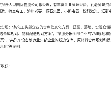
经担任大型国际物流公司总经理，有丰富企业管理经验。孔老师是资
制造、特变电工、泸州老窖、振石集团、小熊电器、锐科激光、汇群
实现：“某化工头部企业的仓库信息化方案、蓝图、落地，实现仓储
线边仓库规划、物料配送规划方案”，“某服务器头部企业的VMI规划和
方案”，“某汽车设备制造业头部企业的线边仓库、原材料仓库规划和操
息化”等案例。
下收获：