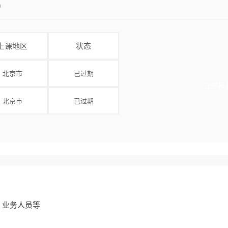
0
上课地区
状态
北京市
已过期
立即报
北京市
已过期
、业务人员等