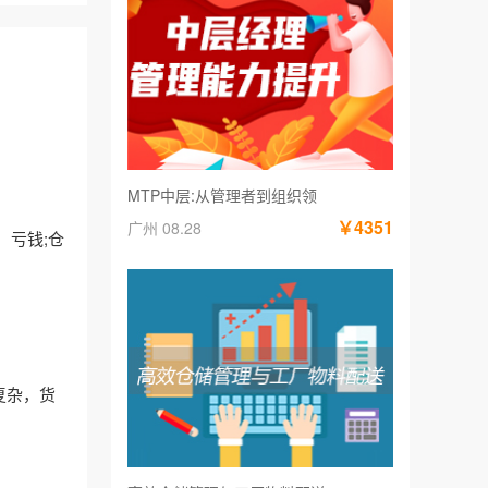
MTP中层:从管理者到组织领
￥4351
广州 08.28
，亏钱;仓
复杂，货