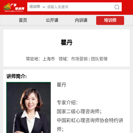
培训师
首页
公开课
内训课
培训师
瞿丹
常驻地：上海市 领域：
市场营销
|
团队管理
讲师简介:
瞿丹
专家介绍：
国家二级心理咨询师；
中国彩虹心理咨询师协会特约讲
师；